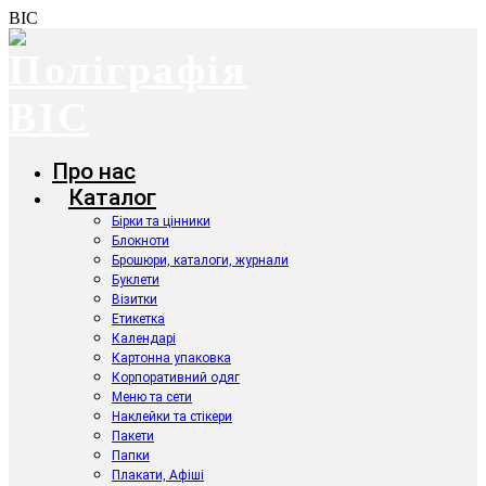
ВІС
Про нас
Каталог
Бірки та цінники
Блокноти
Брошюри, каталоги, журнали
Буклети
Візитки
Етикетка
Календарі
Картонна упаковка
Корпоративний одяг
Меню та сети
Наклейки та стікери
Пакети
Папки
Плакати, Афіші