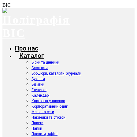
ВІС
Про нас
Каталог
Бірки та цінники
Блокноти
Брошюри, каталоги, журнали
Буклети
Візитки
Етикетка
Календарі
Картонна упаковка
Корпоративний одяг
Меню та сети
Наклейки та стікери
Пакети
Папки
Плакати, Афіші